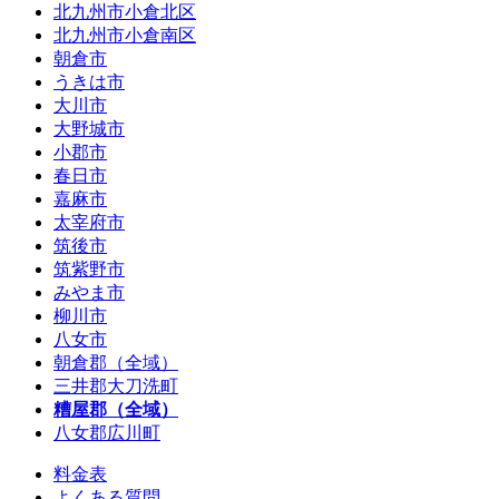
北九州市小倉北区
北九州市小倉南区
朝倉市
うきは市
大川市
大野城市
小郡市
春日市
嘉麻市
太宰府市
筑後市
筑紫野市
みやま市
柳川市
八女市
朝倉郡（全域）
三井郡大刀洗町
糟屋郡（全域）
八女郡広川町
料金表
よくある質問