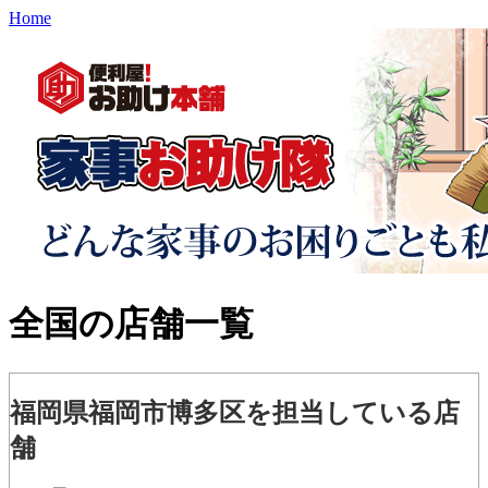
Home
全国の店舗一覧
福岡県福岡市博多区を担当している店
舗