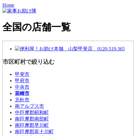
Home
全国の店舗一覧
市区町村で絞り込む
甲斐市
甲府市
中央市
韮崎市
北杜市
南アルプス市
中巨摩郡昭和町
南巨摩郡南部町
南巨摩郡早川町
南巨摩郡富士川町