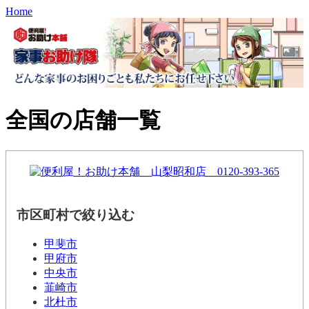
Home
全国の店舗一覧
市区町村で絞り込む
甲斐市
甲府市
中央市
韮崎市
北杜市