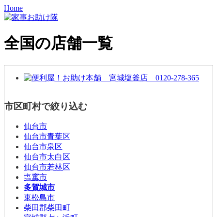
Home
全国の店舗一覧
市区町村で絞り込む
仙台市
仙台市青葉区
仙台市泉区
仙台市太白区
仙台市若林区
塩竃市
多賀城市
東松島市
柴田郡柴田町