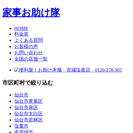
家事お助け隊
HOME
料金表
よくある質問
お客様の声
お問い合わせ
全国の店舗一覧
市区町村で絞り込む
仙台市
仙台市青葉区
仙台市泉区
仙台市太白区
仙台市若林区
塩竃市
多賀城市