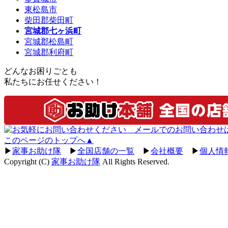
東松島市
柴田郡柴田町
宮城郡七ヶ浜町
宮城郡松島町
宮城郡利府町
どんなお困りごとも
私たちにお任せください！
このページのトップへ▲
▶
家事お助け隊
▶
全国店舗の一覧
▶
会社概要
▶
個人情
Copyright (C)
家事お助け隊
All Rights Reserved.