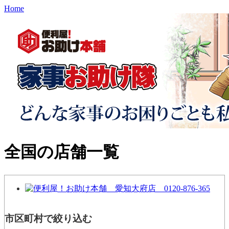
Home
全国の店舗一覧
市区町村で絞り込む